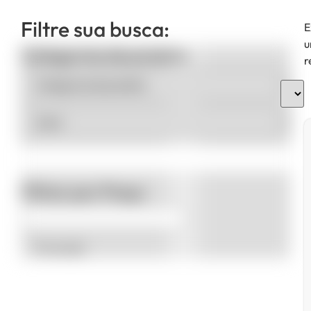
Filtre sua busca:
E
u
Categorias de produto
r
Filtrar por Preço
Promoção