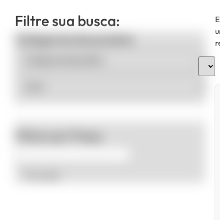
Filtre sua busca:
E
u
Categorias de produto
r
Filtrar por Preço
Promoção