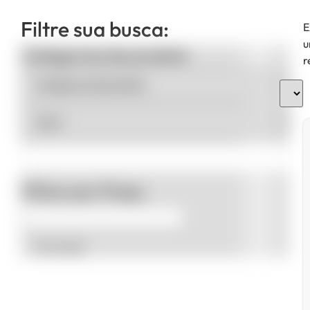
Filtre sua busca:
E
u
Categorias de produto
r
Filtrar por Preço
Promoção