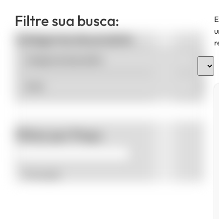
Filtre sua busca:
E
u
Categorias de produto
r
Filtrar por Preço
Promoção