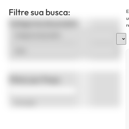
Filtre sua busca:
E
u
Categorias de produto
r
Filtrar por Preço
Promoção