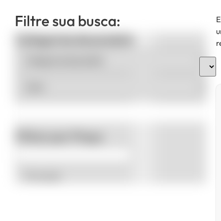
Filtre sua busca:
E
u
Categorias de produto
r
Filtrar por Preço
Promoção