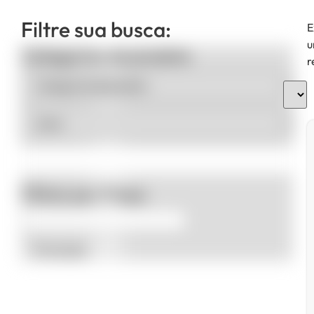
Filtre sua busca:
E
u
Categorias de produto
r
Filtrar por Preço
Promoção