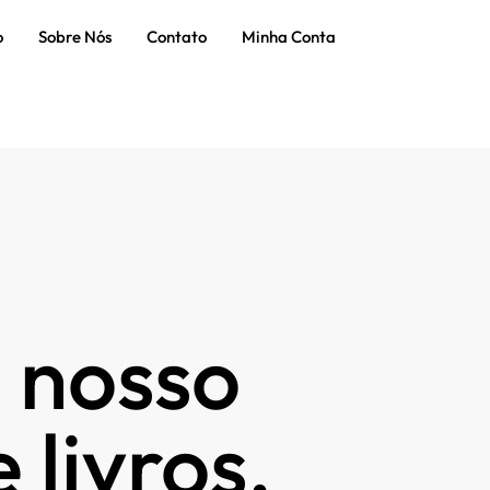
o
Sobre Nós
Contato
Minha Conta
 nosso
 livros.