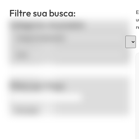
Filtre sua busca:
E
u
Categorias de produto
r
Filtrar por Preço
Promoção