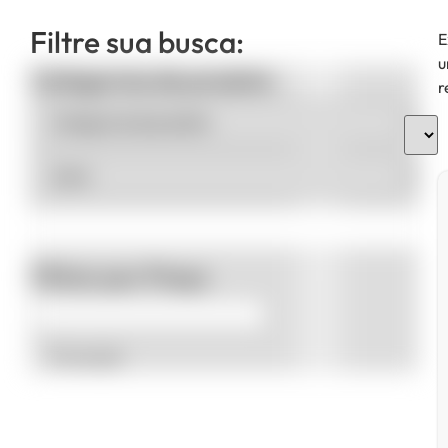
Filtre sua busca:
E
u
Categorias de produto
r
Filtrar por Preço
Promoção