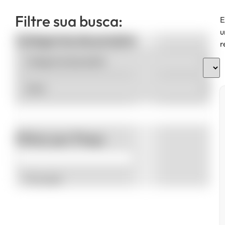
Filtre sua busca:
E
u
Categorias de produto
r
Filtrar por Preço
Promoção