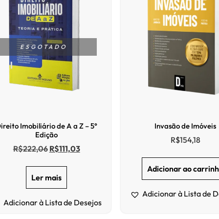
ESGOTADO
ireito Imobiliário de A a Z – 5°
Invasão de Imóveis
Edição
R$
154,18
R$
222,06
R$
111,03
Adicionar ao carrin
Ler mais
Adicionar à Lista de 
Adicionar à Lista de Desejos