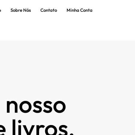
o
Sobre Nós
Contato
Minha Conta
 nosso
 livros.