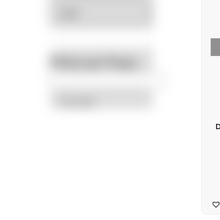
Filtrar por Preço
Promoção
D