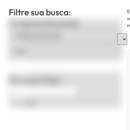
Filtre sua busca:
E
u
Categorias de produto
r
Filtrar por Preço
Promoção