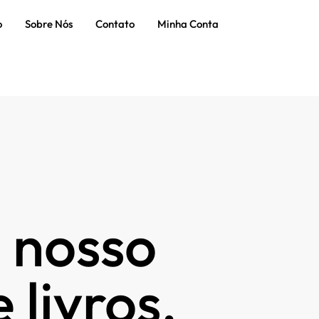
o
Sobre Nós
Contato
Minha Conta
 nosso
 livros.