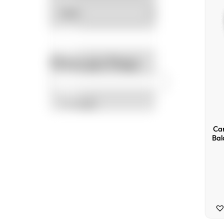
Filtrar por Preço
Promoção
Ca
Bal