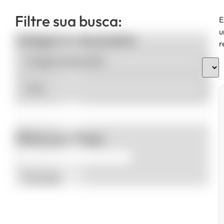
Filtre sua busca:
E
u
Categorias de produto
r
Filtrar por Preço
Promoção