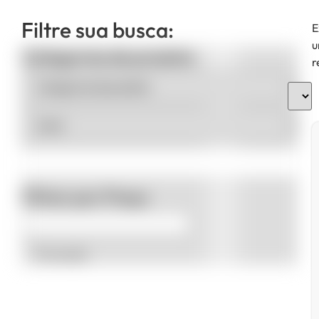
Filtre sua busca:
E
u
Categorias de produto
r
Filtrar por Preço
Promoção