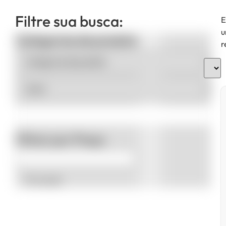
Filtre sua busca:
E
u
Categorias de produto
r
Filtrar por Preço
Promoção