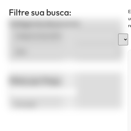
Filtre sua busca:
E
u
Categorias de produto
r
Filtrar por Preço
Promoção