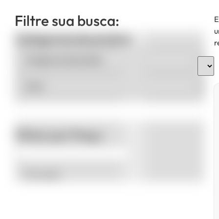
Filtre sua busca:
E
u
Categorias de produto
r
Filtrar por Preço
Promoção