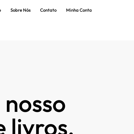
o
Sobre Nós
Contato
Minha Conta
 nosso
 livros.