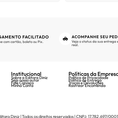
GAMENTO FACILITADO
ACOMPANHE SEU PED
Veja o status da sua entrega
e com cartão, boleto ou Pix.
real.
Institucional
Políticas da Empres
Sobre a Editora Diniz
Política de Privacidade
Seja nosso autor
Política de Entrega
Fale Conosco
Trocas e Devoluções
Minha Conta
Rastrear Encomenda
itora Diniz | Todos os direitos reservados | CNPJ: 17.782.697/00