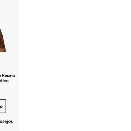
m Resina
ativo
ho
Desejos