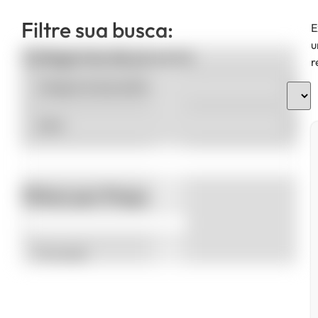
Filtre sua busca:
E
u
Categorias de produto
r
Filtrar por Preço
Promoção