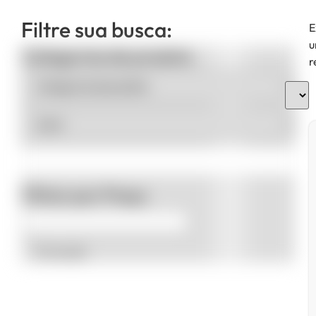
Filtre sua busca:
E
u
Categorias de produto
r
Filtrar por Preço
Promoção