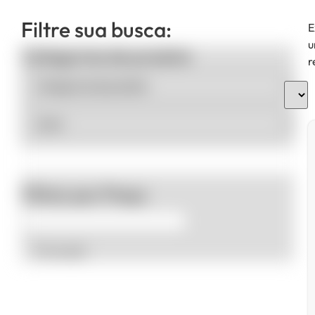
Filtre sua busca:
E
u
Categorias de produto
r
Filtrar por Preço
Promoção