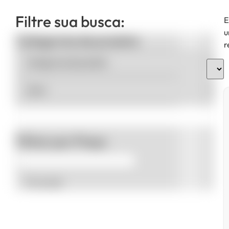
Filtre sua busca:
E
u
Categorias de produto
r
Filtrar por Preço
Promoção