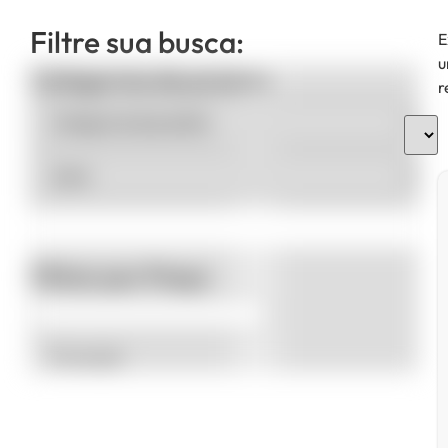
Filtre sua busca:
E
u
Categorias de produto
r
Filtrar por Preço
Promoção