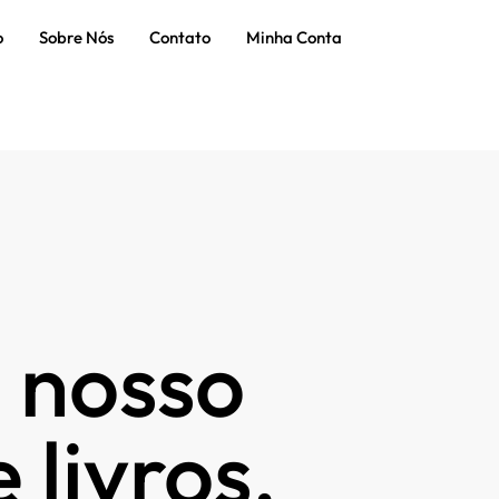
o
Sobre Nós
Contato
Minha Conta
 nosso
 livros.