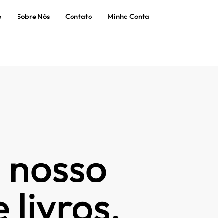
o
Sobre Nós
Contato
Minha Conta
 nosso
 livros.