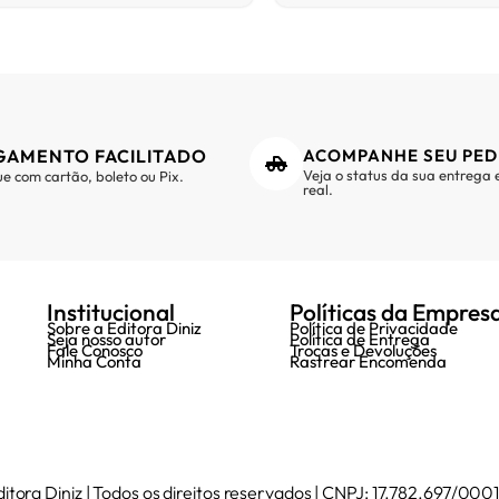
GAMENTO FACILITADO
ACOMPANHE SEU PED
Veja o status da sua entrega
e com cartão, boleto ou Pix.
real.
Institucional
Políticas da Empres
Sobre a Editora Diniz
Política de Privacidade
Seja nosso autor
Política de Entrega
Fale Conosco
Trocas e Devoluções
Minha Conta
Rastrear Encomenda
itora Diniz | Todos os direitos reservados | CNPJ: 17.782.697/00