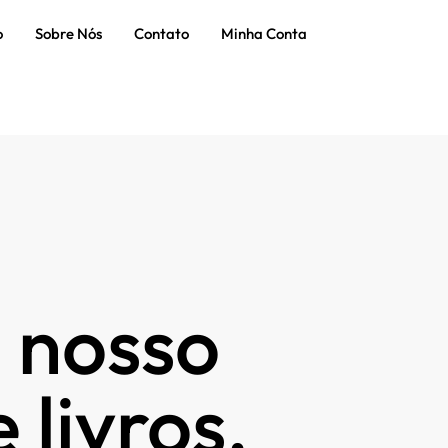
o
Sobre Nós
Contato
Minha Conta
 nosso
 livros.