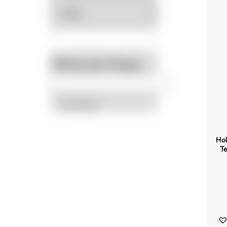
Filtrar por Preço
Promoção
Hol
Te