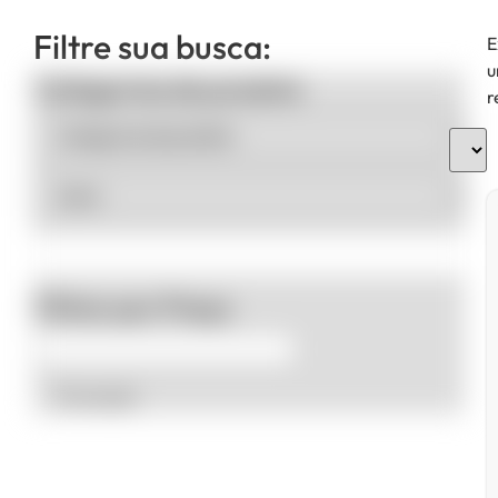
Filtre sua busca:
E
u
Categorias de produto
r
Filtrar por Preço
Promoção