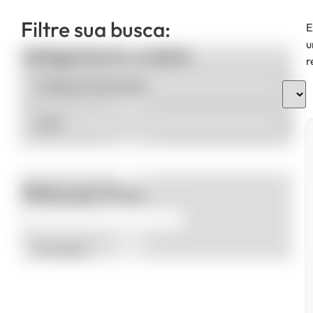
Filtre sua busca:
E
u
Categorias de produto
r
Filtrar por Preço
Promoção