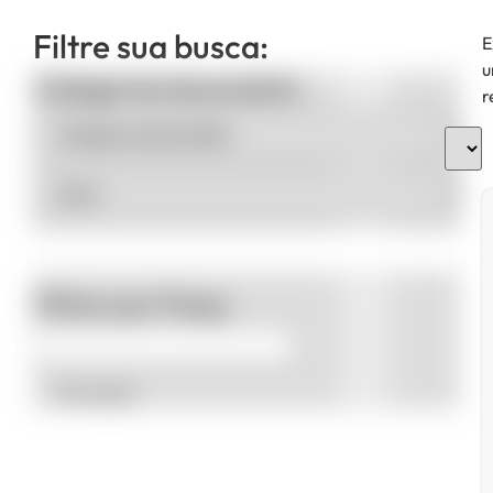
Filtre sua busca:
E
u
Categorias de produto
r
Filtrar por Preço
Promoção