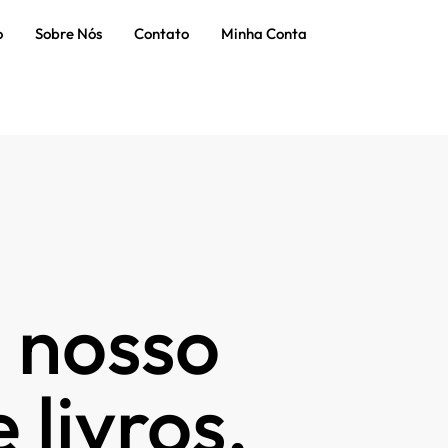
o
Sobre Nós
Contato
Minha Conta
 nosso
 livros.