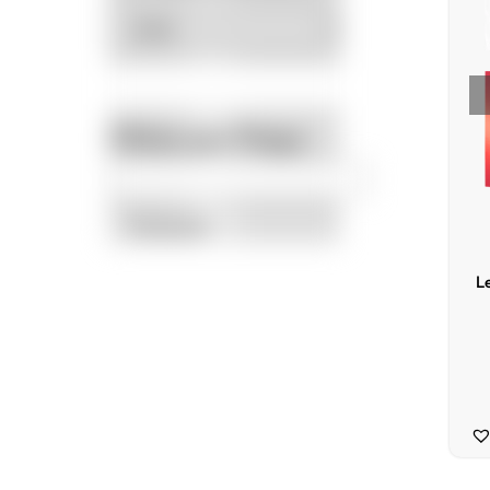
Filtrar por Preço
Promoção
L