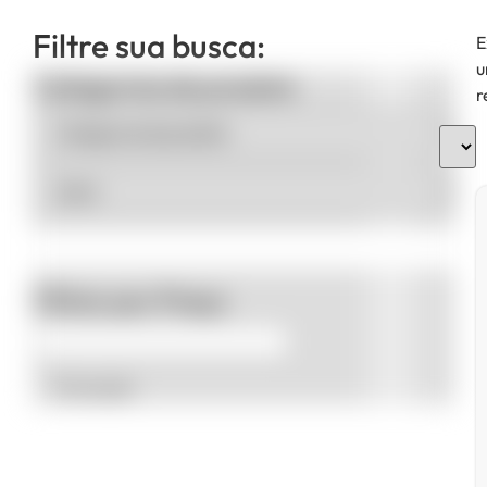
Filtre sua busca:
E
u
Categorias de produto
r
Filtrar por Preço
Promoção