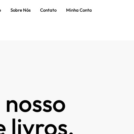
o
Sobre Nós
Contato
Minha Conta
 nosso
 livros.