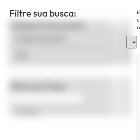
Filtre sua busca:
E
u
Categorias de produto
r
Filtrar por Preço
Promoção