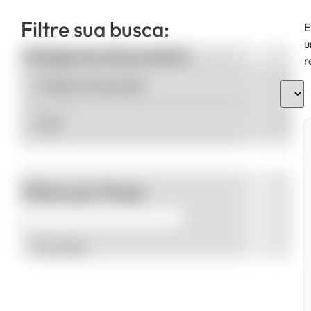
Filtre sua busca:
E
u
Categorias de produto
r
Filtrar por Preço
Promoção