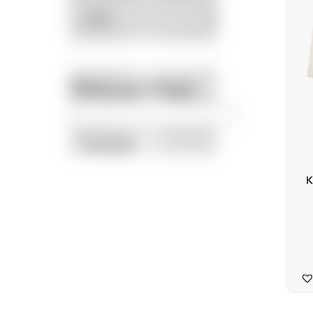
Filtrar por Preço
Promoção
K