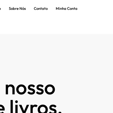
o
Sobre Nós
Contato
Minha Conta
 nosso
 livros.