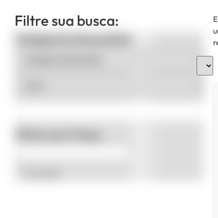
Filtre sua busca:
E
u
Categorias de produto
r
Filtrar por Preço
Promoção