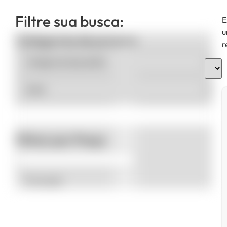
Filtre sua busca:
E
u
Categorias de produto
r
Filtrar por Preço
Promoção