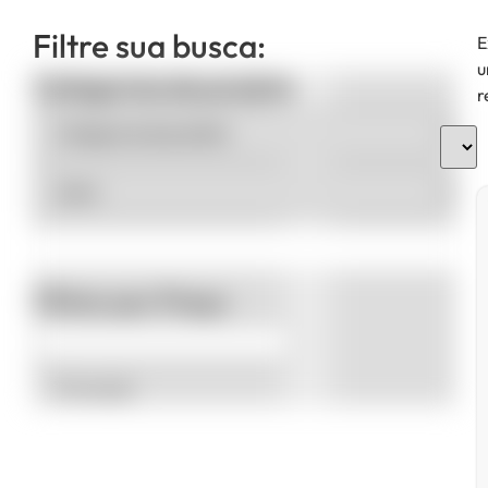
Filtre sua busca:
E
u
Categorias de produto
r
Filtrar por Preço
Promoção