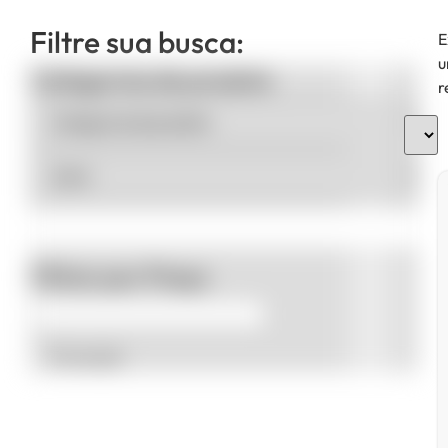
Filtre sua busca:
E
u
Categorias de produto
r
Filtrar por Preço
Promoção