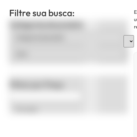
Filtre sua busca:
E
u
Categorias de produto
r
Filtrar por Preço
Promoção