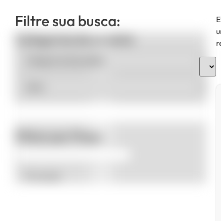
Filtre sua busca:
E
u
Categorias de produto
r
Filtrar por Preço
Promoção