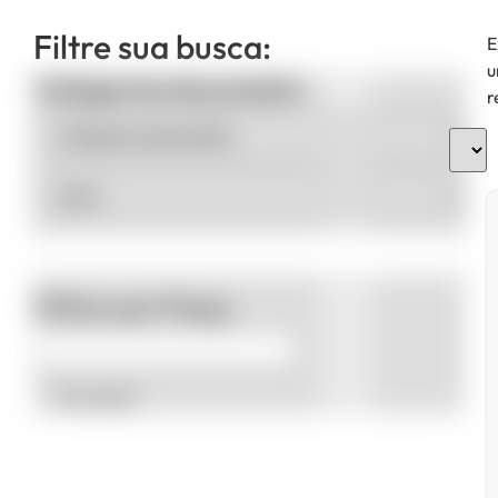
Filtre sua busca:
E
u
Categorias de produto
r
Filtrar por Preço
Promoção