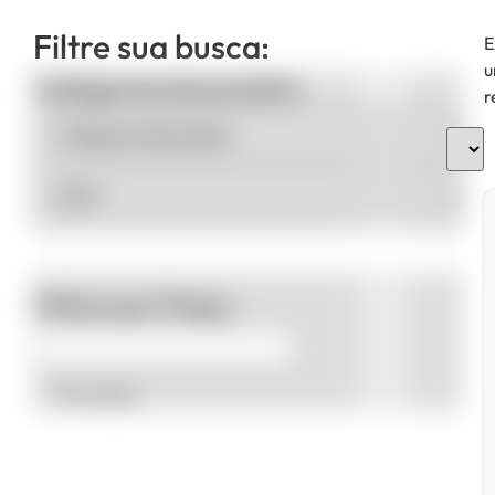
Filtre sua busca:
E
u
Categorias de produto
r
Filtrar por Preço
Promoção