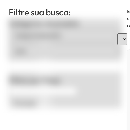
Filtre sua busca:
E
u
Categorias de produto
r
Filtrar por Preço
Promoção