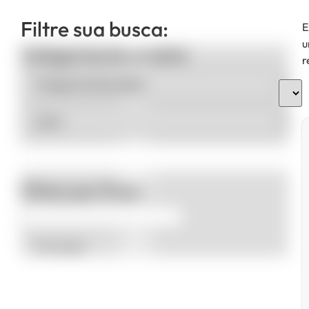
Filtre sua busca:
E
u
Categorias de produto
r
Filtrar por Preço
Promoção