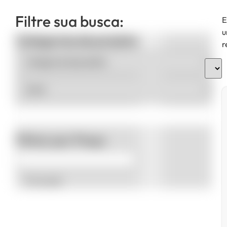
Filtre sua busca:
E
u
Categorias de produto
r
Filtrar por Preço
Promoção