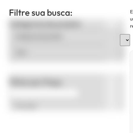
Filtre sua busca:
E
u
Categorias de produto
r
Filtrar por Preço
Promoção