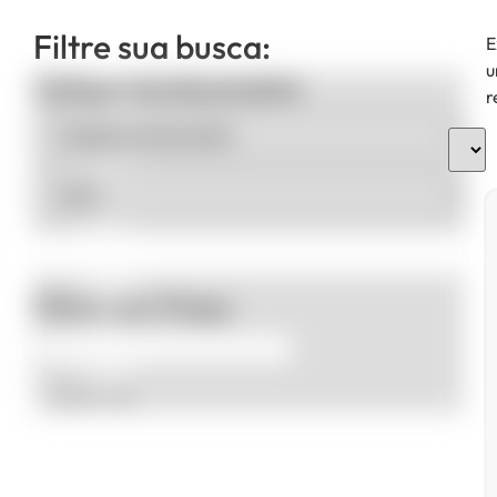
Filtre sua busca:
E
u
Categorias de produto
r
Filtrar por Preço
Promoção